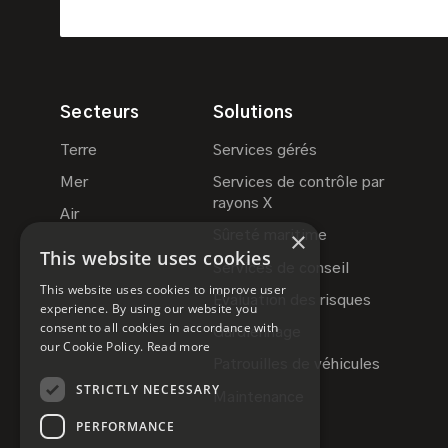
Secteurs
Solutions
Terre
Services gérés
Mer
Services de contrôle par
rayons X
Air
×
Sûreté maritime
This website uses cookies
Services de conseil
This website uses cookies to improve user
Évaluation des risques
experience. By using our website you
consent to all cookies in accordance with
Gardiennage
our Cookie Policy.
Read more
Patrouilles de véhicules
STRICTLY NECESSARY
Maintenance
PERFORMANCE