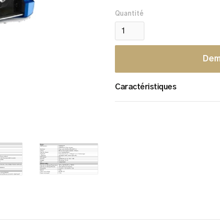
Quantité
Dem
Caractéristiques
Capteur Full HD pour la lect
réfléchissantes.
Version N/B et couleur.
Taille extra compacte pour fa
Connecteurs résistants aux 
Travailler en mode autonom