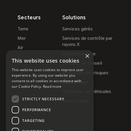
Secteurs
Solutions
Terre
Services gérés
Mer
Services de contrôle par
rayons X
Air
×
Sûreté maritime
This website uses cookies
Services de conseil
This website uses cookies to improve user
Évaluation des risques
experience. By using our website you
consent to all cookies in accordance with
Gardiennage
our Cookie Policy.
Read more
Patrouilles de véhicules
STRICTLY NECESSARY
Maintenance
PERFORMANCE
TARGETING