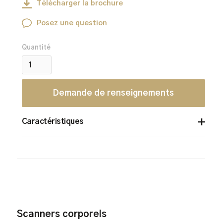
Télécharger la brochure
Posez une question
Quantité
Demande de renseignements
Caractéristiques
Détecte la contrebande sur et dans le
corps
Imagerie abdominale améliorée à double
vue
7 secondes Temps de traitement
Il n'est pas nécessaire d'enlever les
Scanners corporels