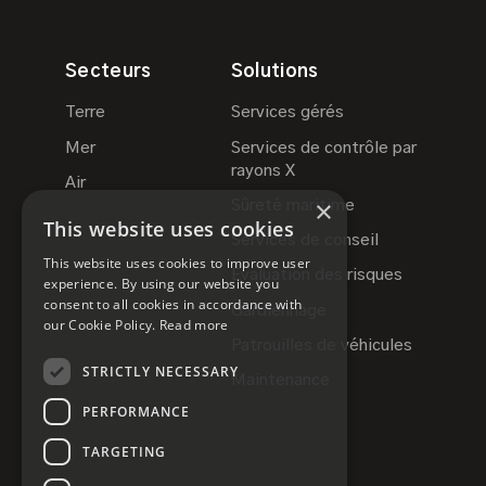
Secteurs
Solutions
Terre
Services gérés
Mer
Services de contrôle par
rayons X
Air
×
Sûreté maritime
This website uses cookies
Services de conseil
This website uses cookies to improve user
Évaluation des risques
experience. By using our website you
consent to all cookies in accordance with
Gardiennage
our Cookie Policy.
Read more
Patrouilles de véhicules
STRICTLY NECESSARY
Maintenance
PERFORMANCE
TARGETING