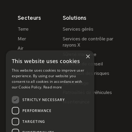
Secteurs
Solutions
Terre
Services gérés
Mer
Services de contrôle par
rayons X
Air
×
Sûreté maritime
This website uses cookies
Services de conseil
This website uses cookies to improve user
Évaluation des risques
experience. By using our website you
consent to all cookies in accordance with
Gardiennage
our Cookie Policy.
Read more
Patrouilles de véhicules
STRICTLY NECESSARY
Maintenance
PERFORMANCE
TARGETING