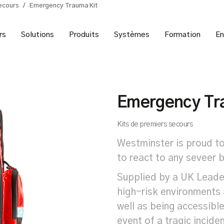
secours
/
Emergency Trauma Kit
rs
Solutions
Produits
Systèmes
Formation
En
Emergency Tr
Kits de premiers secours
Westminster is proud t
to react to any seveer b
Supplied by a UK Leader 
high-risk environments 
well as being accessibl
event of a tragic inciden