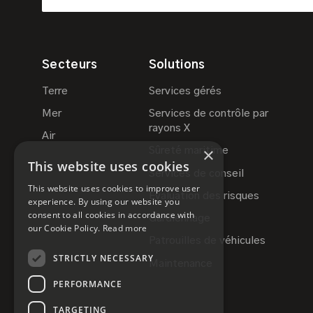
Secteurs
Solutions
Terre
Services gérés
Mer
Services de contrôle par
rayons X
Air
×
Sûreté maritime
This website uses cookies
Services de conseil
This website uses cookies to improve user
Évaluation des risques
experience. By using our website you
consent to all cookies in accordance with
Gardiennage
our Cookie Policy.
Read more
Patrouilles de véhicules
STRICTLY NECESSARY
Maintenance
PERFORMANCE
TARGETING