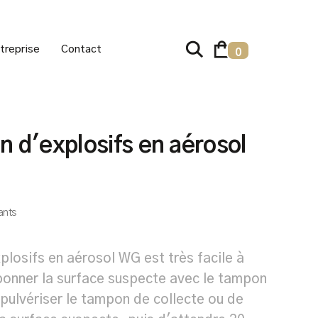
treprise
Contact
0
on d'explosifs en aérosol
ants
plosifs en aérosol WG est très facile à
amponner la surface suspecte avec le tampon
 pulvériser le tampon de collecte ou de