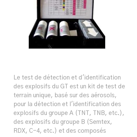
Le test de détection et d'identification
des explosifs du GT est un kit de test de
terrain unique, basé sur des aérosols,
pour la détection et l'identification des
explosifs du groupe A (TNT, TNB, etc.),
des explosifs du groupe B (Semtex,
RDX, C-4, etc.) et des composés