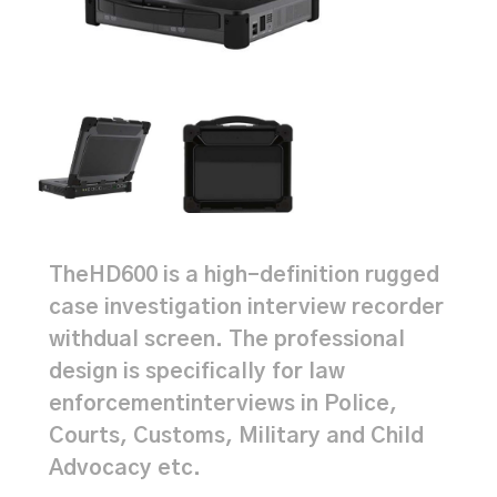
TheHD600 is a high-definition rugged
case investigation interview recorder
withdual screen. The professional
design is specifically for law
enforcementinterviews in Police,
Courts, Customs, Military and Child
Advocacy etc.