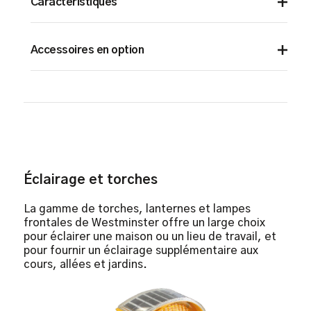
Caractéristiques
6000 Lumens with a 60m Flood beam
Accessoires en option
Hybrid Power: internal battery or AC Mains
Rugged, drop-tested design, IK08
3.5m Tripod
Four different light levels, up to 60hours
Magnetic Feet
run time
Vehicle Chargers
IP54 waterproof rating
150g
Éclairage et torches
La gamme de torches, lanternes et lampes
frontales de Westminster offre un large choix
pour éclairer une maison ou un lieu de travail, et
pour fournir un éclairage supplémentaire aux
cours, allées et jardins.