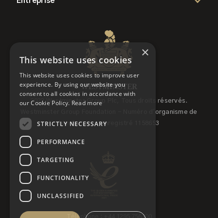
Entreprise
×
This website uses cookies
This website uses cookies to improve user
experience. By using our website you
consent to all cookies in accordance with
2022 Westminster Group Plc, Tous droits réservés.
our Cookie Policy.
Read more
Westminster Group Foundation - Numéro d'organisme de
STRICTLY NECESSARY
bienfaisance enregistré 1158653
PERFORMANCE
TARGETING
FUNCTIONALITY
UNCLASSIFIED
Téléphone : +44 1295 756300