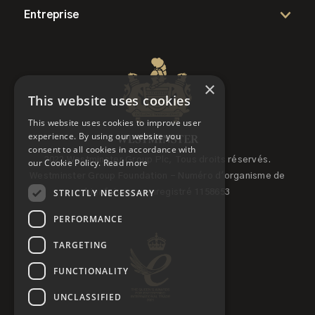
Entreprise
×
This website uses cookies
This website uses cookies to improve user
experience. By using our website you
consent to all cookies in accordance with
2022 Westminster Group Plc, Tous droits réservés.
our Cookie Policy.
Read more
Westminster Group Foundation - Numéro d'organisme de
STRICTLY NECESSARY
bienfaisance enregistré 1158653
PERFORMANCE
TARGETING
FUNCTIONALITY
UNCLASSIFIED